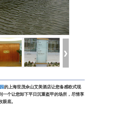
园
的上海世茂佘山艾美酒店让您备感欧式现
到一个让您卸下平日沉重盔甲的场所，尽情享
收眼底。