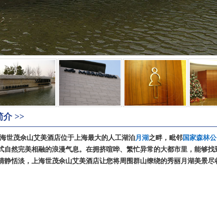
介 >>
海世茂佘山艾美酒店位于上海最大的人工湖泊
月湖
之畔，毗邻
国家森林公
式自然完美相融的浪漫气息。在拥挤喧哗、繁忙异常的大都市里，能够找
清静恬淡，上海世茂佘山艾美酒店让您将周围群山缭绕的秀丽月湖美景尽