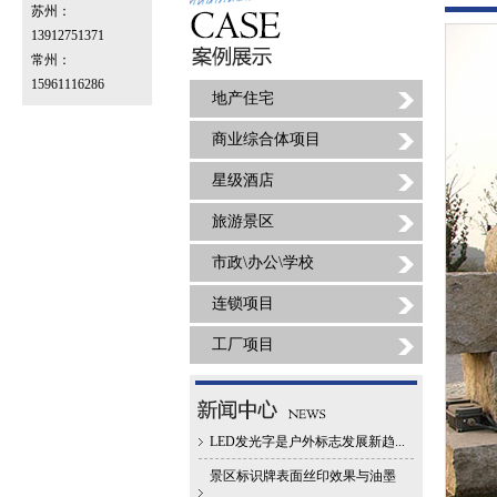
苏州：
13912751371
常州：
15961116286
地产住宅
商业综合体项目
星级酒店
旅游景区
市政\办公\学校
连锁项目
工厂项目
LED发光字是户外标志发展新趋...
景区标识牌表面丝印效果与油墨